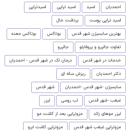
احمدیان
اسید
اسید تراپی
اسیدتراپی
اسید تراپی پوست
برداشت خال
بهترین سابسیژن شهر قدس
بوتاکس
بوتاکس معده
تفاوت جالپرو و پروفایلو
جالپرو
خدمات در شهر قدس
درمان لک در شهر قدس - احمدیان
دکتر احمدیان
ریزش سکه ای
سابسیژن -شهر قدس -احمدیان
شهر قدس
غبغب -شهر قدس
لب روسی
لیزر
لیزر موهای زائد
مزوتراپی بعد از کاشت مو
مزوتراپی غبغب شهر قدس
مزوتراپی کاشت ابرو