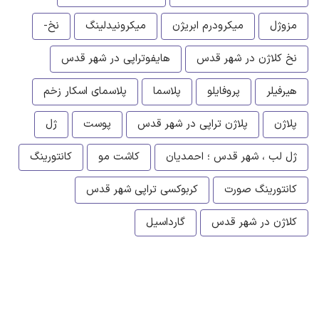
مزوژل
میکرودرم ابریژن
میکرونیدلینگ
نخ-
نخ کلاژن در شهر قدس
هایفوتراپی در شهر قدس
هیرفیلر
پروفایلو
پلاسما
پلاسمای اسکار زخم
پلاژن
پلاژن تراپی در شهر قدس
پوست
ژل
ژل لب ، شهر قدس ؛ احمدیان
کاشت مو
کانتورینگ
کانتورینگ صورت
کربوکسی تراپی شهر قدس
کلاژن در شهر قدس
گارداسیل