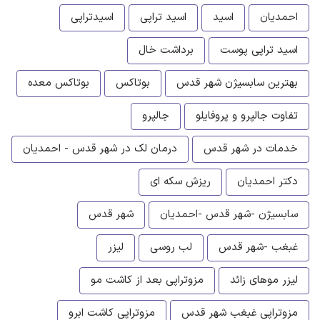
احمدیان
اسید
اسید تراپی
اسیدتراپی
اسید تراپی پوست
برداشت خال
بهترین سابسیژن شهر قدس
بوتاکس
بوتاکس معده
تفاوت جالپرو و پروفایلو
جالپرو
خدمات در شهر قدس
درمان لک در شهر قدس - احمدیان
دکتر احمدیان
ریزش سکه ای
سابسیژن -شهر قدس -احمدیان
شهر قدس
غبغب -شهر قدس
لب روسی
لیزر
لیزر موهای زائد
مزوتراپی بعد از کاشت مو
مزوتراپی غبغب شهر قدس
مزوتراپی کاشت ابرو