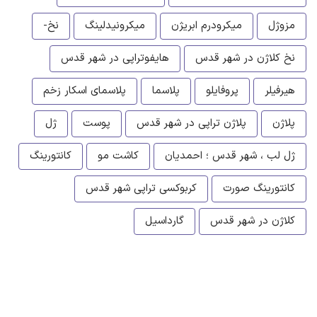
مزوژل
میکرودرم ابریژن
میکرونیدلینگ
نخ-
نخ کلاژن در شهر قدس
هایفوتراپی در شهر قدس
هیرفیلر
پروفایلو
پلاسما
پلاسمای اسکار زخم
پلاژن
پلاژن تراپی در شهر قدس
پوست
ژل
ژل لب ، شهر قدس ؛ احمدیان
کاشت مو
کانتورینگ
کانتورینگ صورت
کربوکسی تراپی شهر قدس
کلاژن در شهر قدس
گارداسیل