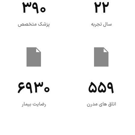
390
22
سال تجربه
پزشک متخصص
6930
559
اتاق های مدرن
رضایت بیمار