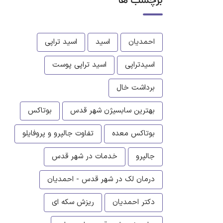
برچسب ها
احمدیان
اسید
اسید تراپی
اسیدتراپی
اسید تراپی پوست
برداشت خال
بهترین سابسیژن شهر قدس
بوتاکس
بوتاکس معده
تفاوت جالپرو و پروفایلو
جالپرو
خدمات در شهر قدس
درمان لک در شهر قدس - احمدیان
دکتر احمدیان
ریزش سکه ای