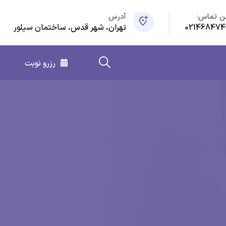
ن تماس:
آدرس
021468474
تهران، شهر قدس، ساختمان سیلور
رزرو نوبت