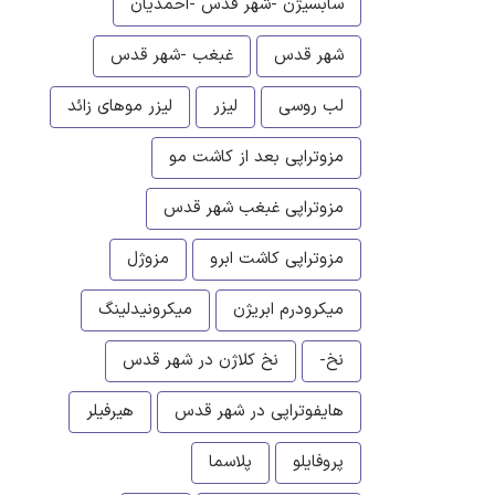
سابسیژن -شهر قدس -احمدیان
شهر قدس
غبغب -شهر قدس
لب روسی
لیزر
لیزر موهای زائد
مزوتراپی بعد از کاشت مو
مزوتراپی غبغب شهر قدس
مزوتراپی کاشت ابرو
مزوژل
میکرودرم ابریژن
میکرونیدلینگ
نخ-
نخ کلاژن در شهر قدس
هایفوتراپی در شهر قدس
هیرفیلر
پروفایلو
پلاسما