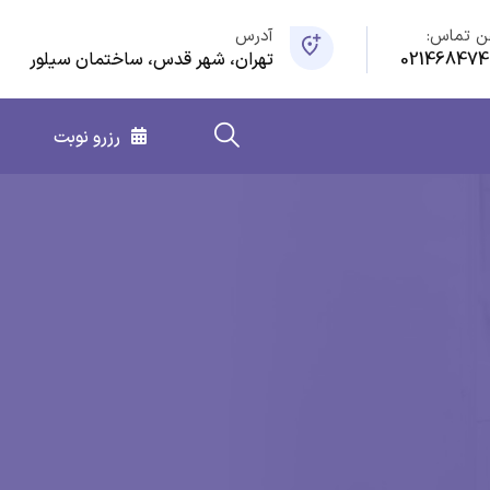
ن تماس:
آدرس
021468474
تهران، شهر قدس، ساختمان سیلور
رزرو نوبت