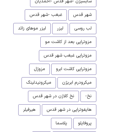
سابسیژن -شهر قدس -احمدیان
شهر قدس
غبغب -شهر قدس
لب روسی
لیزر
لیزر موهای زائد
مزوتراپی بعد از کاشت مو
مزوتراپی غبغب شهر قدس
مزوتراپی کاشت ابرو
مزوژل
میکرودرم ابریژن
میکرونیدلینگ
نخ-
نخ کلاژن در شهر قدس
هایفوتراپی در شهر قدس
هیرفیلر
پروفایلو
پلاسما