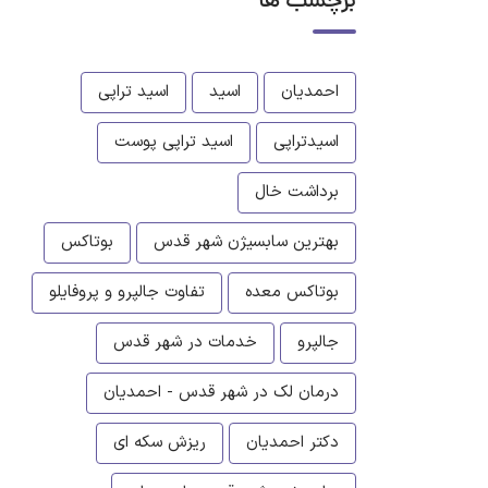
برچسب ها
احمدیان
اسید
اسید تراپی
اسیدتراپی
اسید تراپی پوست
برداشت خال
بهترین سابسیژن شهر قدس
بوتاکس
بوتاکس معده
تفاوت جالپرو و پروفایلو
جالپرو
خدمات در شهر قدس
درمان لک در شهر قدس - احمدیان
دکتر احمدیان
ریزش سکه ای