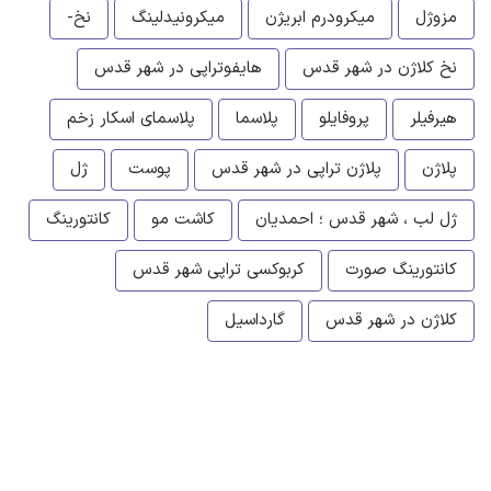
مزوژل
میکرودرم ابریژن
میکرونیدلینگ
نخ-
نخ کلاژن در شهر قدس
هایفوتراپی در شهر قدس
هیرفیلر
پروفایلو
پلاسما
پلاسمای اسکار زخم
پلاژن
پلاژن تراپی در شهر قدس
پوست
ژل
ژل لب ، شهر قدس ؛ احمدیان
کاشت مو
کانتورینگ
کانتورینگ صورت
کربوکسی تراپی شهر قدس
کلاژن در شهر قدس
گارداسیل