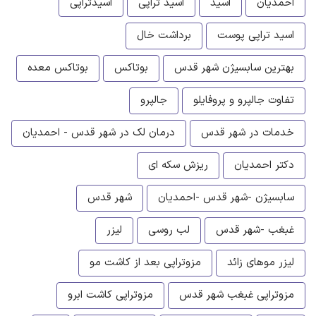
احمدیان
اسید
اسید تراپی
اسیدتراپی
اسید تراپی پوست
برداشت خال
بهترین سابسیژن شهر قدس
بوتاکس
بوتاکس معده
تفاوت جالپرو و پروفایلو
جالپرو
خدمات در شهر قدس
درمان لک در شهر قدس - احمدیان
دکتر احمدیان
ریزش سکه ای
سابسیژن -شهر قدس -احمدیان
شهر قدس
غبغب -شهر قدس
لب روسی
لیزر
لیزر موهای زائد
مزوتراپی بعد از کاشت مو
مزوتراپی غبغب شهر قدس
مزوتراپی کاشت ابرو