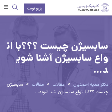
رزرو نوبت
سابسیژن چیست ؟؟؟با ان
واع سابسیژن آشنا شوی
د…
>
>
>
دکتر هدیه احمدیان
مقالات
مقالات
سابسیژن
چیست ؟؟؟با انواع سابسیژن آشنا شوید…