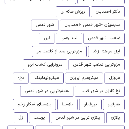
دکتر احمدیان
ریزش سکه ای
سابسیژن -شهر قدس -احمدیان
شهر قدس
غبغب -شهر قدس
لب روسی
لیزر
لیزر موهای زائد
مزوتراپی بعد از کاشت مو
مزوتراپی غبغب شهر قدس
مزوتراپی کاشت ابرو
مزوژل
میکرودرم ابریژن
میکرونیدلینگ
نخ-
نخ کلاژن در شهر قدس
هایفوتراپی در شهر قدس
هیرفیلر
پروفایلو
پلاسما
پلاسمای اسکار زخم
پلاژن
پلاژن تراپی در شهر قدس
پوست
ژل