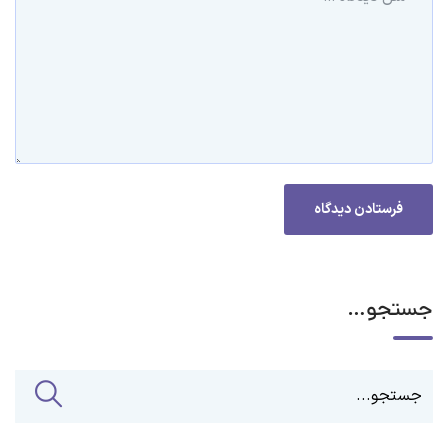
جستجو…