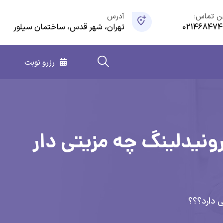
ن تماس:
آدرس
021468474
تهران، شهر قدس، ساختمان سیلور
رزرو نوبت
ونیدلینگ چه مزیتی دار
 دارد؟؟؟