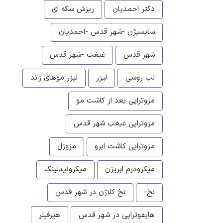
دکتر احمدیان
ریزش سکه ای
سابسیژن -شهر قدس -احمدیان
شهر قدس
غبغب -شهر قدس
لب روسی
لیزر
لیزر موهای زائد
مزوتراپی بعد از کاشت مو
مزوتراپی غبغب شهر قدس
مزوتراپی کاشت ابرو
مزوژل
میکرودرم ابریژن
میکرونیدلینگ
نخ-
نخ کلاژن در شهر قدس
هایفوتراپی در شهر قدس
هیرفیلر