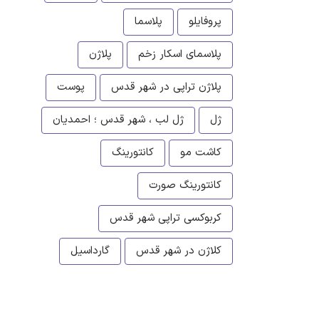
پروفایلو
پلاسما
پلاسمای اسکار زخم
پلاژن
پلاژن تراپی در شهر قدس
پوست
ژل
ژل لب ، شهر قدس ؛ احمدیان
کاشت مو
کانتورینگ
کانتورینگ صورت
کربوکسی تراپی شهر قدس
کلاژن در شهر قدس
گارداسیل