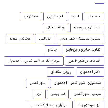
احمدیان
اسید
اسید تراپی
اسیدتراپی
اسید تراپی پوست
برداشت خال
بهترین سابسیژن شهر قدس
بوتاکس
بوتاکس معده
تفاوت جالپرو و پروفایلو
جالپرو
خدمات در شهر قدس
درمان لک در شهر قدس - احمدیان
دکتر احمدیان
ریزش سکه ای
سابسیژن -شهر قدس -احمدیان
شهر قدس
غبغب -شهر قدس
لب روسی
لیزر
لیزر موهای زائد
مزوتراپی بعد از کاشت مو